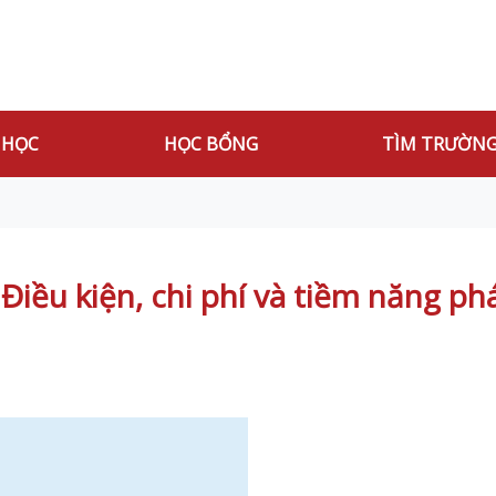
 HỌC
HỌC BỔNG
TÌM TRƯỜN
ều kiện, chi phí và tiềm năng phá