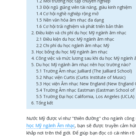
1.2 Môi trường học tập chuyên nghiệp
1.3 Đội ngũ giảng viên tài năng, giàu kinh nghiệm
1.4 Cơ hội nghề nghiệp rộng mở
1.5 Nền văn hóa âm nhạc đa dạng
1.6 Cơ hội trải nghiệm và phát triển bản thân
2. Điều kiện và chi phí du học Mỹ ngành âm nhạc
2.1 Điều kiện du học Mỹ ngành âm nhạc
2.2 Chi phí du học ngành âm nhạc Mỹ
3. Học bổng du học Mỹ ngành âm nhạc
4. Công việc và mức lương sau khi du học Mỹ ngành
5. Du học Mỹ ngành âm nhạc nên học trường nào?
5.1 Trường Âm nhạc Juilliard (The Juilliard School)
5.2 Nhạc viện Curtis (Curtis Institute of Music)
5.3 Học viện Âm nhạc New England (New England 
5.4 Trường Âm nhạc Eastman (Eastman School of 
5.5 Trường Đại học California, Los Angeles (UCLA)
6. Tổng kết
Nước Mỹ được ví như "thiên đường" cho ngành công ng
học Mỹ ngành Âm nhạc
, bạn sẽ được truyền cảm hứn
khắp nơi trên thế giới. Để giúp bạn đọc có cái nhìn r