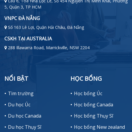
Lầu 6, Toà Nhà Lộc Lê, Số 454 Nguyễn Thị Minh Khai, Phường
5, Quận 3, TP HCM
VNPC ĐÀ NẴNG
Số 163 Lê Lợi, Quận Hải Châu, Đà Nẵng
CSKH TẠI AUSTRALIA
288 Illawarra Road, Marrickville, NSW 2204
NỔI BẬT
HỌC BỔNG
Tìm trường
Học bổng Úc
Du học Úc
Học bổng Canada
Du học Canada
Học bổng Thụy Sĩ
Du học Thụy Sĩ
Học bổng New zealand