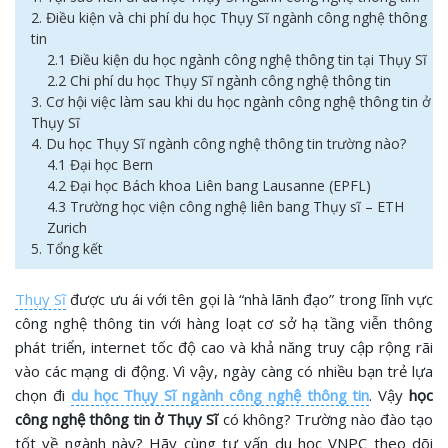
2. Điều kiện và chi phí du học Thụy Sĩ ngành công nghệ thông
tin
2.1 Điều kiện du học ngành công nghệ thông tin tại Thụy Sĩ
2.2 Chi phí du học Thụy Sĩ ngành công nghệ thông tin
3. Cơ hội việc làm sau khi du học ngành công nghệ thông tin ở
Thụy Sĩ
4. Du học Thụy Sĩ ngành công nghệ thông tin trường nào?
4.1 Đại học Bern
4.2 Đại học Bách khoa Liên bang Lausanne (EPFL)
4.3 Trường học viện công nghệ liên bang Thụy sĩ – ETH
Zurich
5. Tổng kết
Thụy Sĩ
được ưu ái với tên gọi là “nhà lãnh đạo” trong lĩnh vực
công nghệ thông tin với hàng loạt cơ sở hạ tầng viễn thông
phát triển, internet tốc độ cao và khả năng truy cập rộng rãi
vào các mạng di động. Vì vậy, ngày càng có nhiều bạn trẻ lựa
chọn đi
du học Thụy Sĩ ngành công nghệ thông tin
. Vậy
học
công nghệ thông tin ở Thụy Sĩ
có không? Trường nào đào tạo
tốt về ngành này? Hãy cùng tư vấn du học VNPC theo dõi