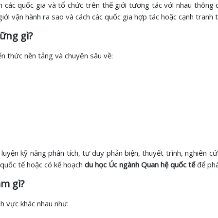
ác quốc gia và tổ chức trên thế giới tương tác với nhau thông qua
giới vận hành ra sao và cách các quốc gia hợp tác hoặc cạnh tranh 
ững gì?
iến thức nền tảng và chuyên sâu về:
 luyện kỹ năng phân tích, tư duy phản biện, thuyết trình, nghiên c
 quốc tế hoặc có kế hoạch
du học Úc ngành Quan hệ quốc tế
để phá
m gì?
ĩnh vực khác nhau như: