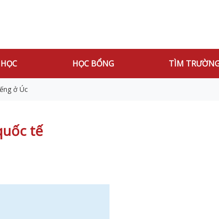
 HỌC
HỌC BỔNG
TÌM TRƯỜN
iếng ở Úc
quốc tế