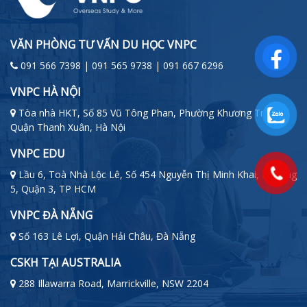
VĂN PHÒNG TƯ VẤN DU HỌC VNPC
091 566 7398 | 091 565 9738 | 091 667 6296
VNPC HÀ NỘI
Tòa nhà HKT, Số 85 Vũ Tông Phan, Phường Khương Trung,
Quận Thanh Xuân, Hà Nội
VNPC EDU
Lầu 6, Toà Nhà Lộc Lê, Số 454 Nguyễn Thị Minh Khai, Phường
5, Quận 3, TP HCM
VNPC ĐÀ NẴNG
Số 163 Lê Lợi, Quận Hải Châu, Đà Nẵng
CSKH TẠI AUSTRALIA
288 Illawarra Road, Marrickville, NSW 2204