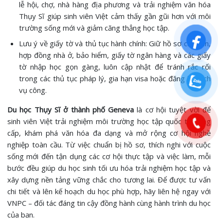
lễ hội, chợ, nhà hàng địa phương và trải nghiệm văn hóa
Thụy Sĩ giúp sinh viên Việt cảm thấy gần gũi hơn với môi
trường sống mới và giảm căng thẳng học tập.
Lưu ý về giấy tờ và thủ tục hành chính: Giữ hồ sơ cá nhân,
hợp đồng nhà ở, bảo hiểm, giấy tờ ngân hàng và các giấy
tờ nhập học gọn gàng, luôn cập nhật để tránh rắc rối
trong các thủ tục pháp lý, gia hạn visa hoặc đăng ký dịch
vụ công.
Du học Thụy Sĩ ở thành phố Geneva
là cơ hội tuyệt vời để
sinh viên Việt trải nghiệm môi trường học tập quốc tế đẳng
cấp, khám phá văn hóa đa dạng và mở rộng cơ hội nghề
nghiệp toàn cầu. Từ việc chuẩn bị hồ sơ, thích nghi với cuộc
sống mới đến tận dụng các cơ hội thực tập và việc làm, mỗi
bước đều giúp du học sinh tối ưu hóa trải nghiệm học tập và
xây dựng nền tảng vững chắc cho tương lai. Để được tư vấn
chi tiết và lên kế hoạch du học phù hợp, hãy liên hệ ngay với
VNPC – đối tác đáng tin cậy đồng hành cùng hành trình du học
của bạn.