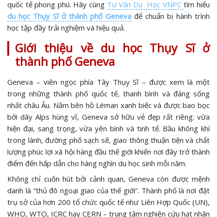
quốc tế phong phú. Hãy cùng
Tư Vấn Du Học VNPC
tìm hiểu
du học Thụy Sĩ ở thành phố Geneva
để chuẩn bị hành trình
học tập đầy trải nghiệm và hiệu quả.
Giới thiệu về du học Thụy Sĩ ở
thành phố Geneva
Geneva – viên ngọc phía Tây Thụy Sĩ – được xem là một
trong những thành phố quốc tế, thanh bình và đáng sống
nhất châu Âu. Nằm bên hồ Léman xanh biếc và được bao bọc
bởi dãy Alps hùng vĩ, Geneva sở hữu vẻ đẹp rất riêng: vừa
hiện đại, sang trọng, vừa yên bình và tinh tế. Bầu không khí
trong lành, đường phố sạch sẽ, giao thông thuận tiện và chất
lượng phúc lợi xã hội hàng đầu thế giới khiến nơi đây trở thành
điểm đến hấp dẫn cho hàng nghìn du học sinh mỗi năm.
Không chỉ cuốn hút bởi cảnh quan, Geneva còn được mệnh
danh là “thủ đô ngoại giao của thế giới”. Thành phố là nơi đặt
trụ sở của hơn 200 tổ chức quốc tế như Liên Hợp Quốc (UN),
WHO, WTO, ICRC hay CERN – trung tâm nghiên cứu hạt nhân