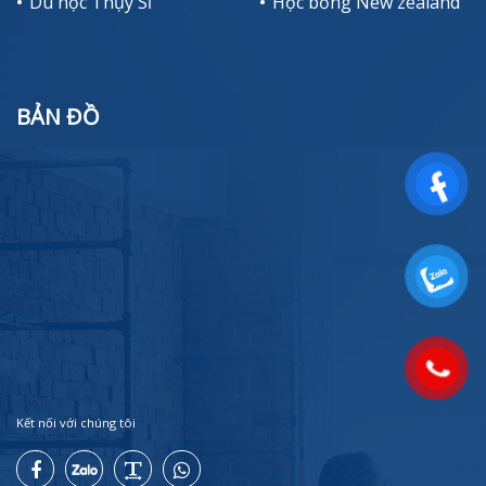
Du học Thụy Sĩ
Học bổng New zealand
BẢN ĐỒ
Kết nối với chúng tôi