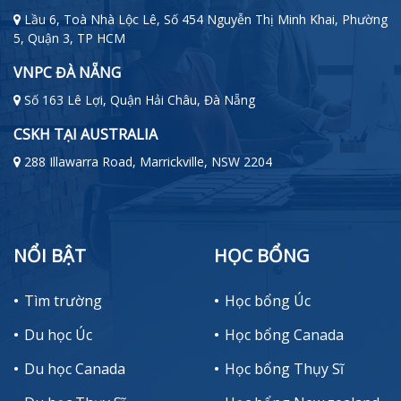
Lầu 6, Toà Nhà Lộc Lê, Số 454 Nguyễn Thị Minh Khai, Phường
5, Quận 3, TP HCM
VNPC ĐÀ NẴNG
Số 163 Lê Lợi, Quận Hải Châu, Đà Nẵng
CSKH TẠI AUSTRALIA
288 Illawarra Road, Marrickville, NSW 2204
NỔI BẬT
HỌC BỔNG
Tìm trường
Học bổng Úc
Du học Úc
Học bổng Canada
Du học Canada
Học bổng Thụy Sĩ