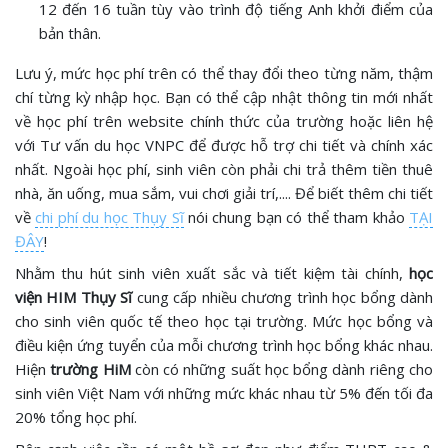
12 đến 16 tuần tùy vào trình độ tiếng Anh khởi điểm của
bản thân.
Lưu ý, mức học phí trên có thể thay đổi theo từng năm, thậm
chí từng kỳ nhập học. Bạn có thể cập nhật thông tin mới nhất
về học phí trên website chính thức của trường hoặc liên hệ
với Tư vấn du học VNPC để được hỗ trợ chi tiết và chính xác
nhất. Ngoài học phí, sinh viên còn phải chi trả thêm tiền thuê
nhà, ăn uống, mua sắm, vui chơi giải trí,.... Để biết thêm chi tiết
về
chi phí du học Thụy Sĩ
nói chung bạn có thể tham khảo
TẠI
ĐÂY
!
Nhằm thu hút sinh viên xuất sắc và tiết kiệm tài chính,
học
viện HIM Thụy Sĩ
cung cấp nhiều chương trình học bổng dành
cho sinh viên quốc tế theo học tại trường. Mức học bổng và
điều kiện ứng tuyển của mỗi chương trình học bổng khác nhau.
Hiện
trường HiM
còn có những suất học bổng dành riêng cho
sinh viên Việt Nam với những mức khác nhau từ 5% đến tối đa
20% tổng học phí.