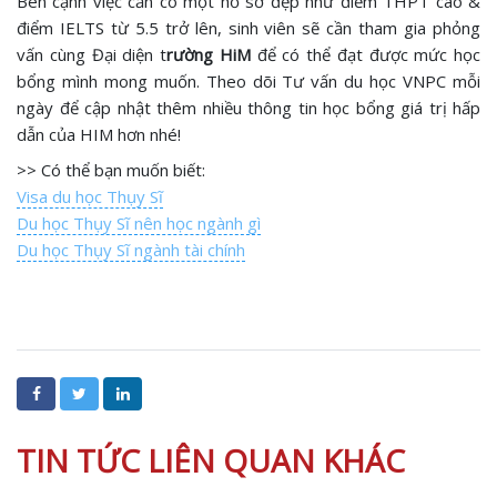
Bên cạnh việc cần có một hồ sơ đẹp như điểm THPT cao &
điểm IELTS từ 5.5 trở lên, sinh viên sẽ cần tham gia phỏng
vấn cùng Đại diện t
rường HiM
để có thể đạt được mức học
bổng mình mong muốn. Theo dõi Tư vấn du học VNPC mỗi
ngày để cập nhật thêm nhiều thông tin học bổng giá trị hấp
dẫn của HIM hơn nhé!
>> Có thể bạn muốn biết:
Visa du học Thụy Sĩ
Du học Thụy Sĩ nên học ngành gì
Du học Thụy Sĩ ngành tài chính
TIN TỨC LIÊN QUAN KHÁC