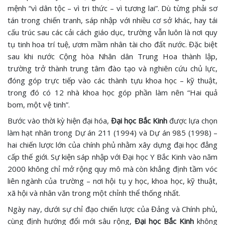
mệnh “vì dân tộc – vì tri thức – vì tương lai”. Dù từng phải sơ
tán trong chiến tranh, sáp nhập với nhiều cơ sở khác, hay tái
cấu trúc sau các cải cách giáo dục, trường vẫn luôn là nơi quy
tụ tinh hoa trí tuệ, ươm mầm nhân tài cho đất nước. Đặc biệt
sau khi nước Cộng hòa Nhân dân Trung Hoa thành lập,
trường trở thành trung tâm đào tạo và nghiên cứu chủ lực,
đóng góp trực tiếp vào các thành tựu khoa học – kỹ thuật,
trong đó có 12 nhà khoa học góp phần làm nên “Hai quả
bom, một vệ tinh”.
Bước vào thời kỳ hiện đại hóa,
Đại học Bắc Kinh
được lựa chọn
làm hạt nhân trong Dự án 211 (1994) và Dự án 985 (1998) –
hai chiến lược lớn của chính phủ nhằm xây dựng đại học đẳng
cấp thế giới. Sự kiện sáp nhập với Đại học Y Bắc Kinh vào năm
2000 không chỉ mở rộng quy mô mà còn khẳng định tầm vóc
liên ngành của trường – nơi hội tụ y học, khoa học, kỹ thuật,
xã hội và nhân văn trong một chỉnh thể thống nhất.
Ngày nay, dưới sự chỉ đạo chiến lược của Đảng và Chính phủ,
cùng định hướng đổi mới sâu rộng,
Đại học Bắc Kinh
không