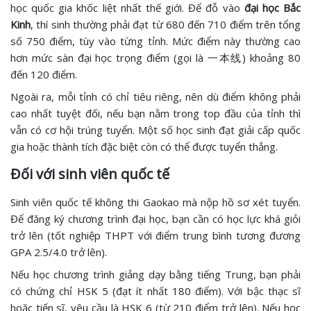
học quốc gia khốc liệt nhất thế giới. Để đỗ vào
đại học Bắc
Kinh
, thí sinh thường phải đạt từ 680 đến 710 điểm trên tổng
số 750 điểm, tùy vào từng tỉnh. Mức điểm này thường cao
hơn mức sàn đại học trọng điểm (gọi là 一本线) khoảng 80
đến 120 điểm.
Ngoài ra, mỗi tỉnh có chỉ tiêu riêng, nên dù điểm không phải
cao nhất tuyệt đối, nếu bạn nằm trong top đầu của tỉnh thì
vẫn có cơ hội trúng tuyển. Một số học sinh đạt giải cấp quốc
gia hoặc thành tích đặc biệt còn có thể được tuyển thẳng.
Đối với sinh viên quốc tế
Sinh viên quốc tế không thi Gaokao mà nộp hồ sơ xét tuyển.
Để đăng ký chương trình đại học, bạn cần có học lực khá giỏi
trở lên (tốt nghiệp THPT với điểm trung bình tương đương
GPA 2.5/4.0 trở lên).
Nếu học chương trình giảng dạy bằng tiếng Trung, bạn phải
có chứng chỉ HSK 5 (đạt ít nhất 180 điểm). Với bậc thạc sĩ
hoặc tiến sĩ, yêu cầu là HSK 6 (từ 210 điểm trở lên). Nếu học