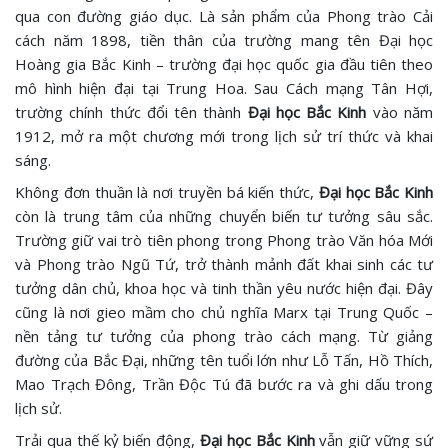
qua con đường giáo dục. Là sản phẩm của Phong trào Cải
cách năm 1898, tiền thân của trường mang tên Đại học
Hoàng gia Bắc Kinh – trường đại học quốc gia đầu tiên theo
mô hình hiện đại tại Trung Hoa. Sau Cách mạng Tân Hợi,
trường chính thức đổi tên thành
Đại học Bắc Kinh
vào năm
1912, mở ra một chương mới trong lịch sử trí thức và khai
sáng.
Không đơn thuần là nơi truyền bá kiến thức,
Đại học Bắc Kinh
còn là trung tâm của những chuyển biến tư tưởng sâu sắc.
Trường giữ vai trò tiên phong trong Phong trào Văn hóa Mới
và Phong trào Ngũ Tứ, trở thành mảnh đất khai sinh các tư
tưởng dân chủ, khoa học và tinh thần yêu nước hiện đại. Đây
cũng là nơi gieo mầm cho chủ nghĩa Marx tại Trung Quốc –
nền tảng tư tưởng của phong trào cách mạng. Từ giảng
đường của Bắc Đại, những tên tuổi lớn như Lỗ Tấn, Hồ Thích,
Mao Trạch Đông, Trần Độc Tú đã bước ra và ghi dấu trong
lịch sử.
Trải qua thế kỷ biến động,
Đại học Bắc Kinh
vẫn giữ vững sứ