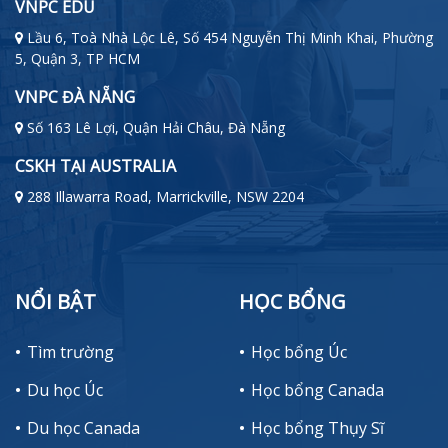
VNPC EDU
Lầu 6, Toà Nhà Lộc Lê, Số 454 Nguyễn Thị Minh Khai, Phường
5, Quận 3, TP HCM
VNPC ĐÀ NẴNG
Số 163 Lê Lợi, Quận Hải Châu, Đà Nẵng
CSKH TẠI AUSTRALIA
288 Illawarra Road, Marrickville, NSW 2204
NỔI BẬT
HỌC BỔNG
Tìm trường
Học bổng Úc
Du học Úc
Học bổng Canada
Du học Canada
Học bổng Thụy Sĩ