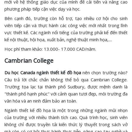
mới về hệ thống giáo dục của mình để cải tiến và nâng cao
phương pháp tiếp cận việc dạy và học.
Bên cạnh đó, trường còn hỗ trợ, tạo nhiều cơ hội cho sinh
viên tiếp cận và thực hành các công việc mới nhất trong lĩnh
vực thiết kế. Các ngành nổi tiếng của trường phải kể đến thiết
kế nội thuật, hội họa, xuất bản, nghệ thuật minh họa,....
Học phí tham khảo: 13.000- 17.000 CAD/năm.
Cambrian College
Du học Canada ngành thiết kế đồ họa
nên chọn trường nào?
Câu trả lời chắc chắn không thể bỏ qua Cambrian College.
Trường tọa lạc tại thành phố Sudbury, được mệnh danh là
"thành phố hạnh phúc" với cảnh quan tươi đẹp, môi trường đa
văn hóa và an ninh đảm bảo an toàn.
Ngành thiết kế đồ họa là một trong những ngành mũi nhọn
của trường với nhiều thành tích cao. Quá trình học, sinh viên
không chỉ được truyền tải kiến thức lý thuyết trong sách vở
mà còn có cơ hội thực hành thực tiễn, nâng cao tay nghề và