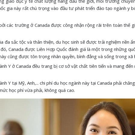
ng giáo dục y tế chất lượng hàng đầu thế giới, môi trường chuyê
uốc gia này rất chú trọng vào đầu tư phát triển đào tạo ngành y
bởi các trường ở Canada được công nhận rộng rãi trên toàn thế giớ
ia đa sắc tộc và thân thiện, du học sinh sẽ được trải nghiệm nền
h đó, Canada được Liên Hợp Quốc đánh giá là một trong những quốc 
này cũng được tôn trọng nhân quyền, bình đẳng và sống trong xã h
nh Y ở Canada đều trang bị cơ sở vật chất tiên tiến và mang đến n
nh Y tại Mỹ, Anh,... chi phí du học ngành này tại Canada phải chăng
 mức học phí vừa phải, không quá cao.