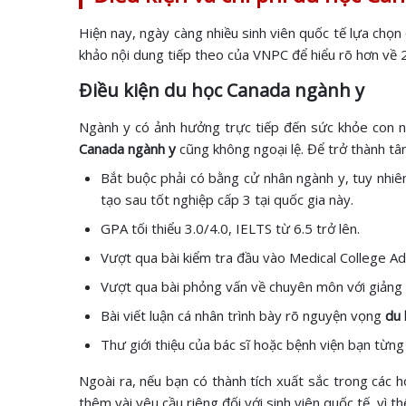
Hiện nay, ngày càng nhiều sinh viên quốc tế lựa chọn
khảo nội dung tiếp theo của VNPC để hiểu rõ hơn về 
Điều kiện du học Canada ngành y
Ngành y có ảnh hưởng trực tiếp đến sức khỏe con ng
Canada ngành y
cũng không ngoại lệ. Để trở thành tâ
Bắt buộc phải có bằng cử nhân ngành y, tuy nhiê
tạo sau tốt nghiệp cấp 3 tại quốc gia này.
GPA tối thiểu 3.0/4.0, IELTS từ 6.5 trở lên.
Vượt qua bài kiểm tra đầu vào Medical College A
Vượt qua bài phỏng vấn về chuyên môn với giảng v
Bài viết luận cá nhân trình bày rõ nguyện vọng
du 
Thư giới thiệu của bác sĩ hoặc bệnh viện bạn từng
Ngoài ra, nếu bạn có thành tích xuất sắc trong các 
thêm vài yêu cầu riêng đối với sinh viên quốc tế, vì 