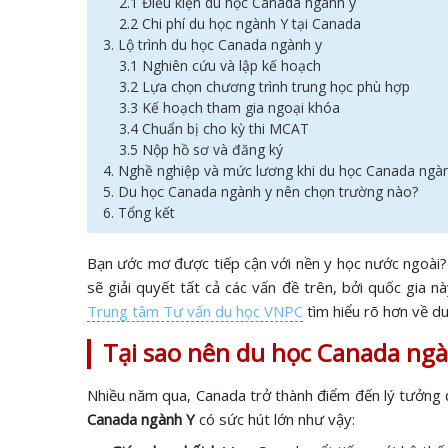
2.1 Điều kiện du học Canada ngành y
2.2 Chi phí du học ngành Y tại Canada
3. Lộ trình du học Canada ngành y
3.1 Nghiên cứu và lập kế hoạch
3.2 Lựa chọn chương trình trung học phù hợp
3.3 Kế hoạch tham gia ngoại khóa
3.4 Chuẩn bị cho kỳ thi MCAT
3.5 Nộp hồ sơ và đăng ký
4. Nghề nghiệp và mức lương khi du học Canada ng
5. Du học Canada ngành y nên chọn trường nào?
6. Tổng kết
Bạn ước mơ được tiếp cận với nền y học nước ngoài? 
sẽ giải quyết tất cả các vấn đề trên, bởi quốc gia 
Trung tâm Tư vấn du học VNPC
tìm hiểu rõ hơn về du
Tại sao nên du học Canada ngà
Nhiều năm qua, Canada trở thành điểm đến lý tưởng để
Canada ngành Y
có sức hút lớn như vậy: