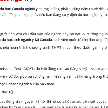
du học Canada ngành y
nhưng không phải ai cũng nắm rõ về điều k
2 vấn đề quan trọng này nếu bạn đang có ý định du học ngành y tại
ười nên yêu cầu đầu vào của ngành này tại bất kỳ trường đại họ
n
du học sinh ngành y tại Canada
, sinh viên quốc tế cần đáp ứng đầ
n, nếu hoàn thành chương trình THPT, muốn theo đuổi ngành y ở 
dmission Test (MCAT) do Hội đồng các cao đẳng y Mỹ - Associatio
iên, từ đó, giúp bạn chứng minh kinh nghiệm và kỹ năng trong th
học Canada ngành y
của bản thân.
 thực tập.
hoạt động tình nguyện xã hội thì hồ sơ sẽ được ưu tiên xét duyệt.
thế hãy thường xuyên truy cập website trường hoặc liên hệ với
Tư v