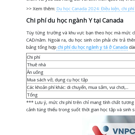
>> Xem thêm:
Du học Canada 2024: Điều kiện, chi phí
Chi phí du học ngành Y tại Canada
Tùy từng trường và khu vực bạn theo học mà mức chi
CAD/năm. Ngoài ra, du học sinh còn phải chi trả thêm
bảng tổng hợp
chi phí du học ngành y tá ở Canada
dàn
Chi phí
Thuê nhà
Ăn uống
Mua sách vở, dụng cụ học tập
Các khoản phí khác: di chuyển, mua sắm, vui chơi,...
Tổng
*** Lưu ý, mức chi phí trên chỉ mang tính chất tương đ
cảnh túng thiếu trong suốt thời gian học tập và sinh 