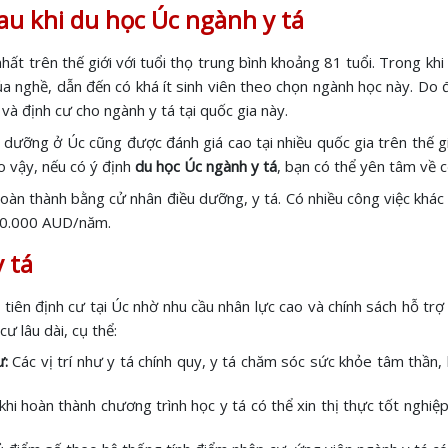
au khi du học Úc ngành y tá
hất trên thế giới với tuổi thọ trung bình khoảng 81 tuổi. Trong khi
của nghề, dẫn đến có khá ít sinh viên theo chọn ngành học này. Do 
 và định cư cho ngành y tá tại quốc gia này.
dưỡng ở Úc cũng được đánh giá cao tại nhiều quốc gia trên thế g
o vậy, nếu có ý định
du học Úc ngành y tá
, bạn có thể yên tâm về cơ
hoàn thành bằng cử nhân điều dưỡng, y tá. Có nhiều công việc khác
00.000 AUD/năm.
 tá
ên định cư tại Úc nhờ nhu cầu nhân lực cao và chính sách hỗ trợ h
cư lâu dài, cụ thể:
ư:
Các vị trí như y tá chính quy, y tá chăm sóc sức khỏe tâm thần
khi hoàn thành chương trình học y tá có thể xin thị thực tốt nghiệp