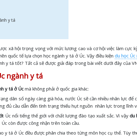
ành y tá
được xã hội trọng vọng với mức lương cao và cơ hội việc làm cực
 viên quốc tế lựa chọn học ngành y tá ở Úc. Vậy điều kiện
du học Úc 
 y tá tốt? Tất cả sẽ được giải đáp trong bài viết dưới đây của V
Úc ngành y tá
h y tá ở Úc
mà không phải ở quốc gia khác:
 trạng dân số ngày càng già hóa, nước Úc sẽ cần nhiều nhân lực để
ông đủ cầu dẫn đến tình trạng thiếu hụt nguồn nhân lực trong lĩnh 
ới
: Úc nổi tiếng thế giới với chất lượng đào tạo xuất sắc. Vì vậy
du 
a Úc còn được công nhận trên toàn cầu.
o y tá ở Úc đều được phân chia theo từng môn học cụ thể. Tùy th