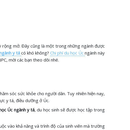
 kỳ rộng mở. Đây cũng là một trong những ngành được
ngành y tá
có khó không?
Chi phí du học Úc
ngành này
NPC, mời các bạn theo dõi nhé.
 chăm sóc sức khỏe cho người dân. Tuy nhiên hiện nay,
vực y tá, điều dưỡng ở Úc.
học Úc ngành y tá
, du học sinh sẽ được học tập trong
uộc vào khả năng và trình độ của sinh viên mà trường