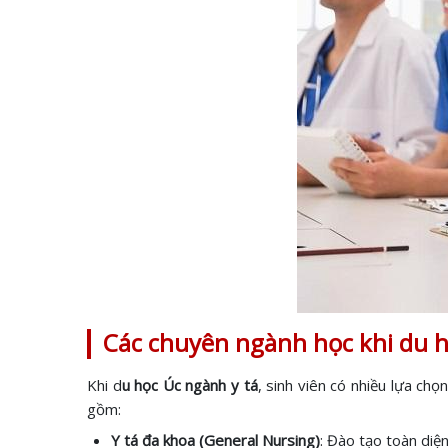
Các chuyên ngành học khi du h
Khi d
u học Úc ngành y tá
, sinh viên có nhiều lựa c
gồm:
Y tá đa khoa (General Nursing)
: Đào tạo toàn diệ