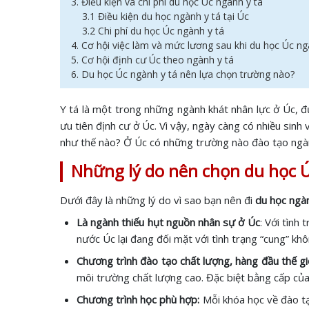
3. Điều kiện và chi phí du học Úc ngành y tá
3.1 Điều kiện du học ngành y tá tại Úc
3.2 Chi phí du học Úc ngành y tá
4. Cơ hội việc làm và mức lương sau khi du học Úc ng
5. Cơ hội định cư Úc theo ngành y tá
6. Du học Úc ngành y tá nên lựa chọn trường nào?
Y tá là một trong những ngành khát nhân lực ở Úc, 
ưu tiên định cư ở Úc. Vì vậy, ngày càng có nhiều sinh
như thế nào? Ở Úc có những trường nào đào tạo ngành
Những lý do nên chọn du học 
Dưới đây là những lý do vì sao bạn nên đi
du học ngàn
Là ngành thiếu hụt nguồn nhân sự ở Úc
: Với tình
nước Úc lại đang đối mặt với tình trạng “cung” kh
Chương trình đào tạo chất lượng, hàng đầu thế gi
môi trường chất lượng cao. Đặc biệt bằng cấp củ
Chương trình học phù hợp:
Mỗi khóa học về đào tạ