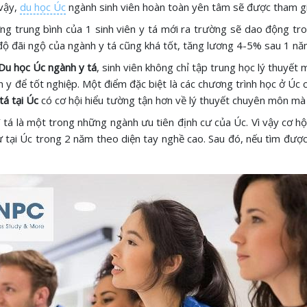
 vậy,
du học Úc
ngành sinh viên hoàn toàn yên tâm sẽ được tham gi
ng trung bình của 1 sinh viên y tá mới ra trường sẽ dao động t
ộ đãi ngộ của ngành y tá cũng khá tốt, tăng lương 4-5% sau 1 năm
Du học Úc ngành y tá
, sinh viên không chỉ tập trung học lý thuyết
h y để tốt nghiệp. Một điểm đặc biệt là các chương trình học ở Úc c
tá tại Úc
có cơ hội hiểu tường tận hơn về lý thuyết chuyên môn mà
Y tá là một trong những ngành ưu tiên định cư của Úc. Vì vậy cơ hộ
ư tại Úc trong 2 năm theo diện tay nghề cao. Sau đó, nếu tìm được c