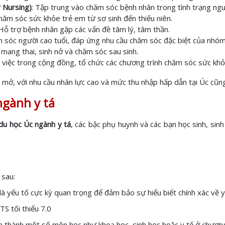
y Nursing)
: Tập trung vào chăm sóc bệnh nhân trong tình trạng nguy 
hăm sóc sức khỏe trẻ em từ sơ sinh đến thiếu niên.
 Hỗ trợ bệnh nhân gặp các vấn đề tâm lý, tâm thần.
 sóc người cao tuổi, đáp ứng nhu cầu chăm sóc đặc biệt của nhóm
 mang thai, sinh nở và chăm sóc sau sinh.
 việc trong cộng đồng, tổ chức các chương trình chăm sóc sức khỏe
mở, với nhu cầu nhân lực cao và mức thu nhập hấp dẫn tại Úc cũng 
ngành y tá
du học Úc ngành y tá
, các bậc phụ huynh và các bạn học sinh, sinh
 sau:
ây là yếu tố cực kỳ quan trọng để đảm bảo sự hiểu biết chính xác 
TS tối thiểu 7.0
n thành một số môn học như khoa học, sinh học hoặc y tế ở chương