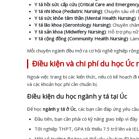
Y tá hồi sức cấp cứu (Critical Care and Emergenc
Y tá nhi khoa (Pediatric Nursing)
: Chuyên sâu về c
Y tá sức khỏe tâm thần (Mental Health Nursing)
:
Y tá lão khoa (Gerontology Nursing)
: Chuyên chăm
Y tá sản khoa (Midwifery Nursing)
: Hỗ trợ phụ nữ
Y tá cộng đồng (Community Health Nursing)
: Làm
Mỗi chuyên ngành đều mở ra cơ hội nghề nghiệp rộng 
Điều kiện và chi phí du học Úc 
Ngoài việc trang bị các kiến thức, nếu có kế hoạch đi
và các khoản học phí cần chuẩn bị.
Điều kiện du học ngành y tá tại Úc
Để học
ngành y tá ở Úc
, các bạn cần đáp ứng yêu cầu
Đầu tiên, bạn cần phải có kỹ năng giao tiếp vì đ
Tốt nghiệp THPT, GPA tối thiểu 7.5 trở lên và IEL
Một số trường đại học có thể yêu cầu bạn đã hoà