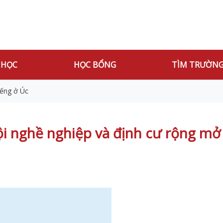
 HỌC
HỌC BỔNG
TÌM TRƯỜN
iếng ở Úc
ội nghề nghiệp và định cư rộng mở