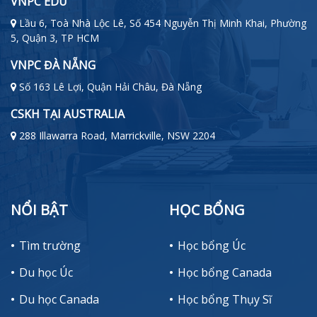
VNPC EDU
Lầu 6, Toà Nhà Lộc Lê, Số 454 Nguyễn Thị Minh Khai, Phường
5, Quận 3, TP HCM
VNPC ĐÀ NẴNG
Số 163 Lê Lợi, Quận Hải Châu, Đà Nẵng
CSKH TẠI AUSTRALIA
288 Illawarra Road, Marrickville, NSW 2204
NỔI BẬT
HỌC BỔNG
Tìm trường
Học bổng Úc
Du học Úc
Học bổng Canada
Du học Canada
Học bổng Thụy Sĩ