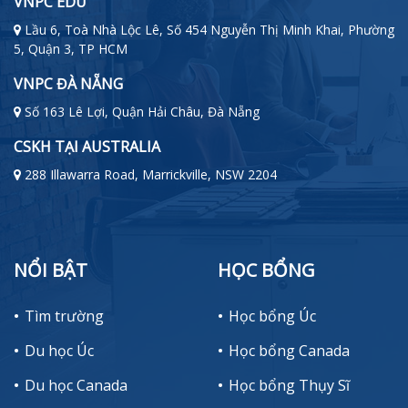
VNPC EDU
Lầu 6, Toà Nhà Lộc Lê, Số 454 Nguyễn Thị Minh Khai, Phường
5, Quận 3, TP HCM
VNPC ĐÀ NẴNG
Số 163 Lê Lợi, Quận Hải Châu, Đà Nẵng
CSKH TẠI AUSTRALIA
288 Illawarra Road, Marrickville, NSW 2204
NỔI BẬT
HỌC BỔNG
Tìm trường
Học bổng Úc
Du học Úc
Học bổng Canada
Du học Canada
Học bổng Thụy Sĩ