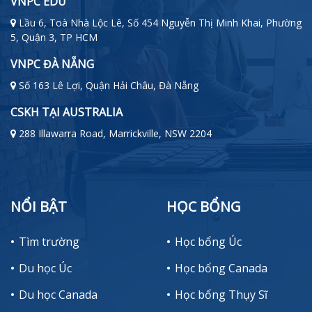
VNPC EDU
Lầu 6, Toà Nhà Lộc Lê, Số 454 Nguyễn Thị Minh Khai, Phường
5, Quận 3, TP HCM
VNPC ĐÀ NẴNG
Số 163 Lê Lợi, Quận Hải Châu, Đà Nẵng
CSKH TẠI AUSTRALIA
288 Illawarra Road, Marrickville, NSW 2204
NỔI BẬT
HỌC BỔNG
Tìm trường
Học bổng Úc
Du học Úc
Học bổng Canada
Du học Canada
Học bổng Thụy Sĩ