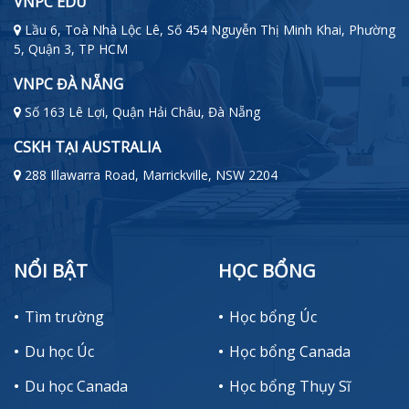
VNPC EDU
Lầu 6, Toà Nhà Lộc Lê, Số 454 Nguyễn Thị Minh Khai, Phường
5, Quận 3, TP HCM
VNPC ĐÀ NẴNG
Số 163 Lê Lợi, Quận Hải Châu, Đà Nẵng
CSKH TẠI AUSTRALIA
288 Illawarra Road, Marrickville, NSW 2204
NỔI BẬT
HỌC BỔNG
Tìm trường
Học bổng Úc
Du học Úc
Học bổng Canada
Du học Canada
Học bổng Thụy Sĩ