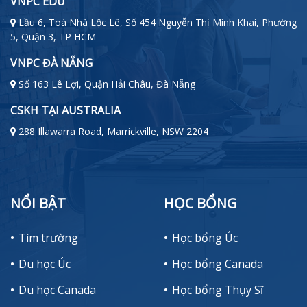
VNPC EDU
Lầu 6, Toà Nhà Lộc Lê, Số 454 Nguyễn Thị Minh Khai, Phường
5, Quận 3, TP HCM
VNPC ĐÀ NẴNG
Số 163 Lê Lợi, Quận Hải Châu, Đà Nẵng
CSKH TẠI AUSTRALIA
288 Illawarra Road, Marrickville, NSW 2204
NỔI BẬT
HỌC BỔNG
Tìm trường
Học bổng Úc
Du học Úc
Học bổng Canada
Du học Canada
Học bổng Thụy Sĩ