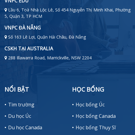
VNPC EDU
Lầu 6, Toà Nhà Lộc Lê, Số 454 Nguyễn Thị Minh Khai, Phường
5, Quận 3, TP HCM
VNPC ĐÀ NẴNG
Số 163 Lê Lợi, Quận Hải Châu, Đà Nẵng
CSKH TẠI AUSTRALIA
288 Illawarra Road, Marrickville, NSW 2204
NỔI BẬT
HỌC BỔNG
Tìm trường
Học bổng Úc
Du học Úc
Học bổng Canada
Du học Canada
Học bổng Thụy Sĩ