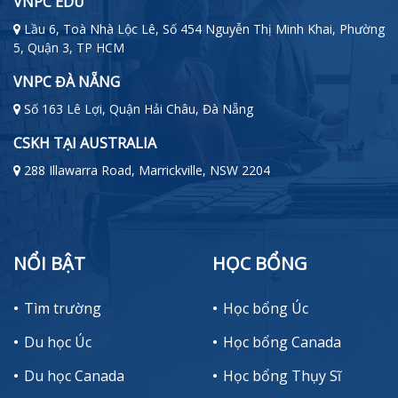
VNPC EDU
Lầu 6, Toà Nhà Lộc Lê, Số 454 Nguyễn Thị Minh Khai, Phường
5, Quận 3, TP HCM
VNPC ĐÀ NẴNG
Số 163 Lê Lợi, Quận Hải Châu, Đà Nẵng
CSKH TẠI AUSTRALIA
288 Illawarra Road, Marrickville, NSW 2204
NỔI BẬT
HỌC BỔNG
Tìm trường
Học bổng Úc
Du học Úc
Học bổng Canada
Du học Canada
Học bổng Thụy Sĩ