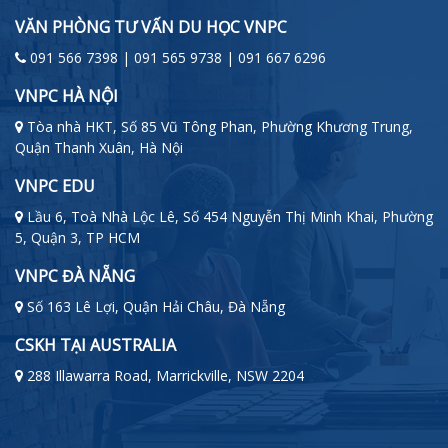
VĂN PHÒNG TƯ VẤN DU HỌC VNPC
091 566 7398 | 091 565 9738 | 091 667 6296
VNPC HÀ NỘI
Tòa nhà HKT, Số 85 Vũ Tông Phan, Phường Khương Trung,
Quận Thanh Xuân, Hà Nội
VNPC EDU
Lầu 6, Toà Nhà Lộc Lê, Số 454 Nguyễn Thị Minh Khai, Phường
5, Quận 3, TP HCM
VNPC ĐÀ NẴNG
Số 163 Lê Lợi, Quận Hải Châu, Đà Nẵng
CSKH TẠI AUSTRALIA
288 Illawarra Road, Marrickville, NSW 2204