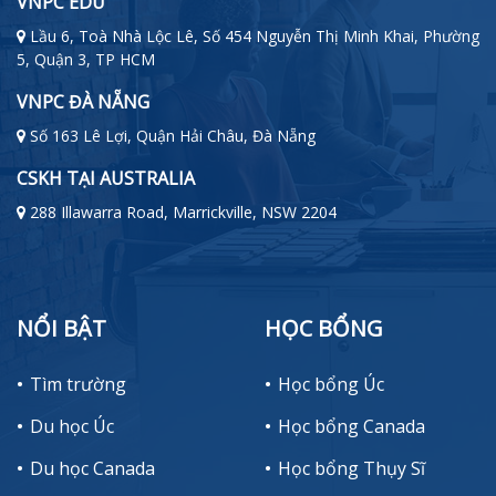
VNPC EDU
Lầu 6, Toà Nhà Lộc Lê, Số 454 Nguyễn Thị Minh Khai, Phường
5, Quận 3, TP HCM
VNPC ĐÀ NẴNG
Số 163 Lê Lợi, Quận Hải Châu, Đà Nẵng
CSKH TẠI AUSTRALIA
288 Illawarra Road, Marrickville, NSW 2204
NỔI BẬT
HỌC BỔNG
Tìm trường
Học bổng Úc
Du học Úc
Học bổng Canada
Du học Canada
Học bổng Thụy Sĩ