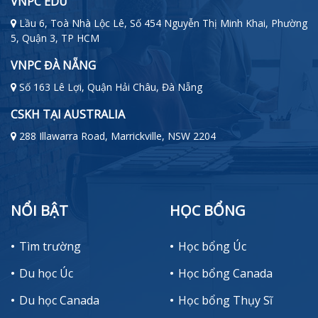
VNPC EDU
Lầu 6, Toà Nhà Lộc Lê, Số 454 Nguyễn Thị Minh Khai, Phường
5, Quận 3, TP HCM
VNPC ĐÀ NẴNG
Số 163 Lê Lợi, Quận Hải Châu, Đà Nẵng
CSKH TẠI AUSTRALIA
288 Illawarra Road, Marrickville, NSW 2204
NỔI BẬT
HỌC BỔNG
Tìm trường
Học bổng Úc
Du học Úc
Học bổng Canada
Du học Canada
Học bổng Thụy Sĩ