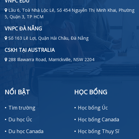
VNPC EDU
Lầu 6, Toà Nhà Lộc Lê, Số 454 Nguyễn Thị Minh Khai, Phường
5, Quận 3, TP HCM
VNPC ĐÀ NẴNG
Số 163 Lê Lợi, Quận Hải Châu, Đà Nẵng
CSKH TẠI AUSTRALIA
288 Illawarra Road, Marrickville, NSW 2204
NỔI BẬT
HỌC BỔNG
Tìm trường
Học bổng Úc
Du học Úc
Học bổng Canada
Du học Canada
Học bổng Thụy Sĩ