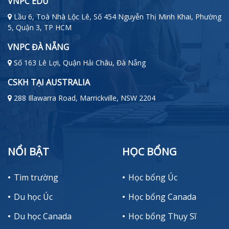
VNPC EDU
Lầu 6, Toà Nhà Lộc Lê, Số 454 Nguyễn Thị Minh Khai, Phường
5, Quận 3, TP HCM
VNPC ĐÀ NẴNG
Số 163 Lê Lợi, Quận Hải Châu, Đà Nẵng
CSKH TẠI AUSTRALIA
288 Illawarra Road, Marrickville, NSW 2204
NỔI BẬT
HỌC BỔNG
Tìm trường
Học bổng Úc
Du học Úc
Học bổng Canada
Du học Canada
Học bổng Thụy Sĩ