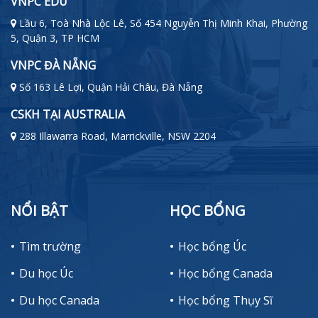
VNPC EDU
Lầu 6, Toà Nhà Lộc Lê, Số 454 Nguyễn Thị Minh Khai, Phường
5, Quận 3, TP HCM
VNPC ĐÀ NẴNG
Số 163 Lê Lợi, Quận Hải Châu, Đà Nẵng
CSKH TẠI AUSTRALIA
288 Illawarra Road, Marrickville, NSW 2204
NỔI BẬT
HỌC BỔNG
Tìm trường
Học bổng Úc
Du học Úc
Học bổng Canada
Du học Canada
Học bổng Thụy Sĩ