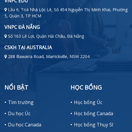
VNPC EDU
Lầu 6, Toà Nhà Lộc Lê, Số 454 Nguyễn Thị Minh Khai, Phường
5, Quận 3, TP HCM
VNPC ĐÀ NẴNG
Số 163 Lê Lợi, Quận Hải Châu, Đà Nẵng
CSKH TẠI AUSTRALIA
288 Illawarra Road, Marrickville, NSW 2204
NỔI BẬT
HỌC BỔNG
Tìm trường
Học bổng Úc
Du học Úc
Học bổng Canada
Du học Canada
Học bổng Thụy Sĩ