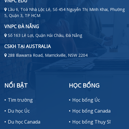
VNPC EDU
Lầu 6, Toà Nhà Lộc Lê, Số 454 Nguyễn Thị Minh Khai, Phường
5, Quận 3, TP HCM
VNPC ĐÀ NẴNG
Số 163 Lê Lợi, Quận Hải Châu, Đà Nẵng
CSKH TẠI AUSTRALIA
288 Illawarra Road, Marrickville, NSW 2204
NỔI BẬT
HỌC BỔNG
Tìm trường
Học bổng Úc
Du học Úc
Học bổng Canada
Du học Canada
Học bổng Thụy Sĩ