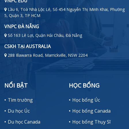
VNPC EDU
Lầu 6, Toà Nhà Lộc Lê, Số 454 Nguyễn Thị Minh Khai, Phường
5, Quận 3, TP HCM
VNPC ĐÀ NẴNG
Số 163 Lê Lợi, Quận Hải Châu, Đà Nẵng
CSKH TẠI AUSTRALIA
288 Illawarra Road, Marrickville, NSW 2204
NỔI BẬT
HỌC BỔNG
Tìm trường
Học bổng Úc
Du học Úc
Học bổng Canada
Du học Canada
Học bổng Thụy Sĩ